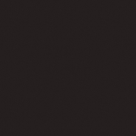
A
M
B
I
E
N
T
E