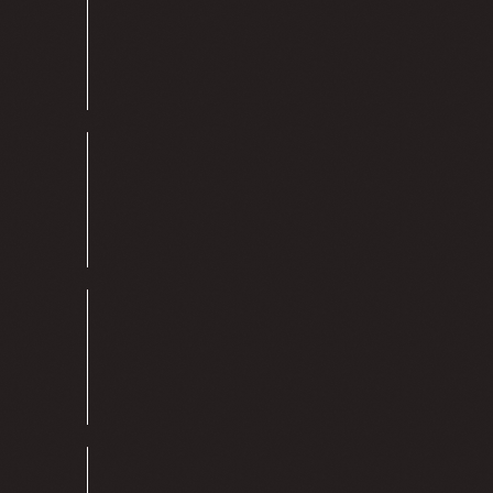
S
E
M
G
O
R
D
U
R
A
S
H
I
D
R
O
G
E
N
A
D
A
S
S
E
M
R
A
D
I
A
Ç
Õ
E
S
I
O
N
I
Z
A
N
T
E
S
M
A
T
É
R
I
A
S
-
P
R
I
M
A
S