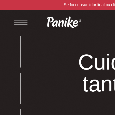
Se for consumidor final ou 
Cui
C
L
E
A
N
L
A
B
E
L
ta
P
R
O
D
U
T
O
S
L
I
V
R
E
S
D
E
O
G
M