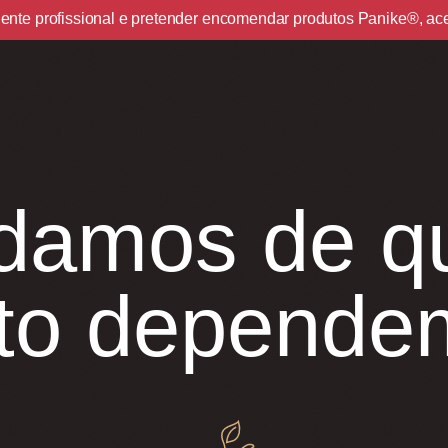
cliente profissional e pretender encomendar produtos Panike®, a
damos de 
nto depende