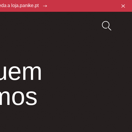
ceda a
loja.panike.pt
quem
mos