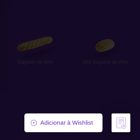
Baguete de Alho
Mini Baguete de Alho
Adicionar à Wishlist
Remover da Wishlist