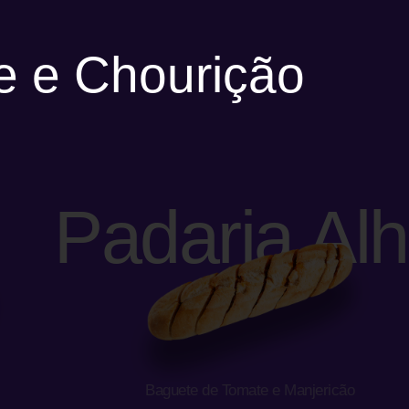
e e Chourição
Padaria Al
Baguete de Tomate e Manjericão