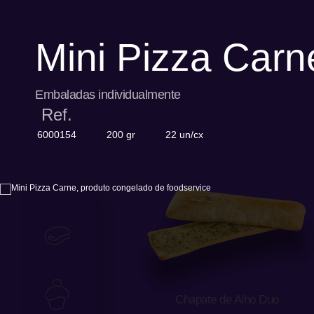
Mini Pizza Carn
Embaladas individualmente
Ref.
6000154
200 gr
22 un/cx
Panikes
Pastelaria
Chapate de Alho Duo