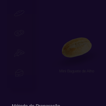
Padaria
Miniaturas
FoodService
Mini Baguete de Alho
Sobremesas