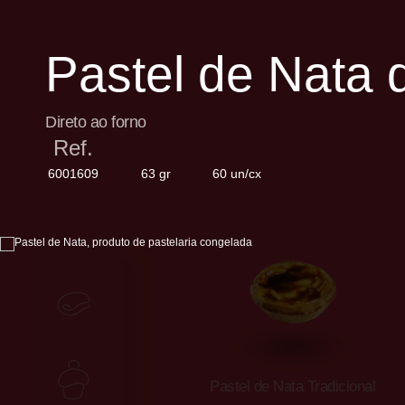
Pastel de Nata 
Direto ao forno
Ref.
6001609
63 gr
60 un/cx
Panikes
Pastelaria
Pastel de Nata Tradicional