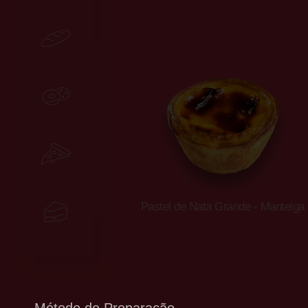
Padaria
Miniaturas
FoodService
Pastel de Nata Grande - Manteiga
Sobremesas