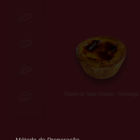
Padaria
Miniaturas
FoodService
Pastel de Nata Grande - Manteiga
Sobremesas