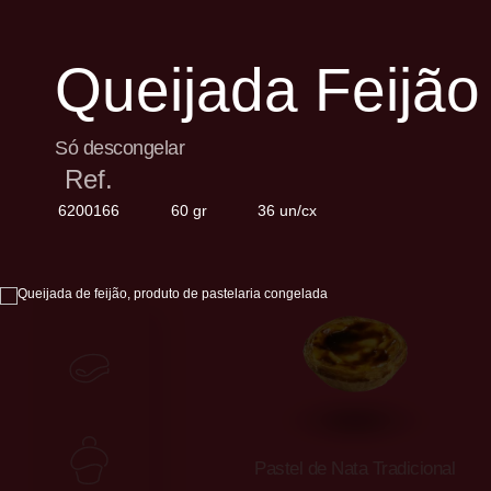
Queijada Feijão
Só descongelar
Ref.
6200166
60 gr
36 un/cx
Panikes
Pastelaria
Pastel de Nata Tradicional