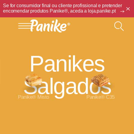
Se for consumidor final ou cliente profissional e pretender
encomendar produtos Panike®, aceda a
loja.panike.pt
Panikes
Salgados
Panike® Misto
Panike® C35