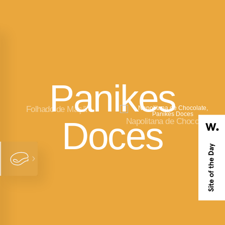
Panikes
Folhado de Maçã
Doces
Napolitana de Chocolate