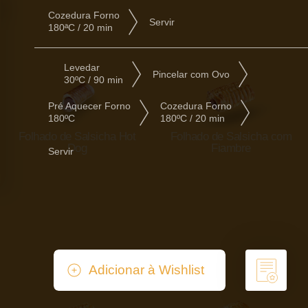
Cozedura Forno
Servir
180ªC / 20 min
Levedar
Pincelar com Ovo
30ºC / 90 min
Pré Aquecer Forno
Cozedura Forno
180ºC
180ºC / 20 min
Folhado de Salsicha Hot
Folhado de Salsicha com
Dog
Fiambre
Servir
Adicionar à Wishlist
Remover da Wishlist