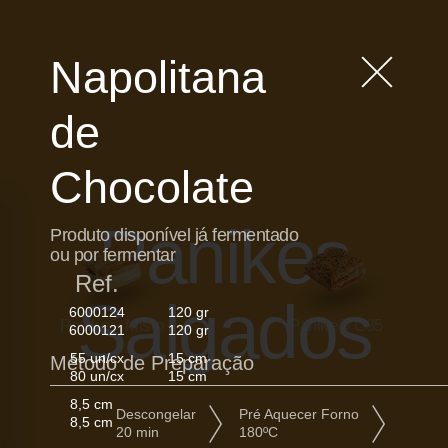
Napolitana
de
Chocolate
Panikes
Produto disponível já fermentado
ou por fermentar
Ref.
Salgados
6000124
120 gr
Panike® Misto
Panike® C35
6000121
120 gr
55 un/cx
15 cm
Método de Preparação
80 un/cx
15 cm
8,5 cm
Descongelar
Pré Aquecer Forno
8,5 cm
20 min
180ºC