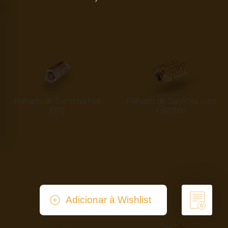
Folhado de Salsicha Hot
Folhado de Salsicha com
Dog
Fiambre
Adicionar à Wishlist
Remover da Wishlist