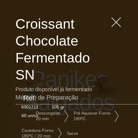
Croissant
Chocolate
Fermentado
Panikes
SN
Produto disponível já fermentado
Salgados
Método de Preparação
Ref.
Panike® Misto
Panike® C35
6001212
105 gr
Descongelar
Pré Aquecer Forno
60 un/cx
20 min
180ºC
Cozedura Forno
Servir
180ºC / 20 min