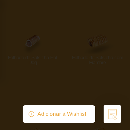
Folhado de Salsicha Hot
Folhado de Salsicha com
Dog
Fiambre
Adicionar à Wishlist
Remover da Wishlist