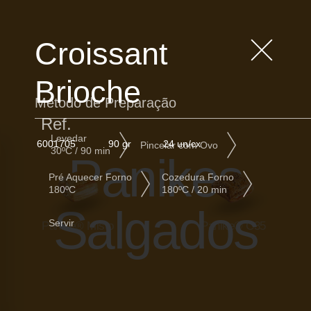
Croissant
Brioche
Método de Preparação
Ref.
Levedar
6001705
90 gr
24 un/cx
Pincelar com Ovo
30ºC / 90 min
Panikes
Pré Aquecer Forno
Cozedura Forno
180ºC
180ºC / 20 min
Salgados
Servir
Panike® Misto
Panike® C35