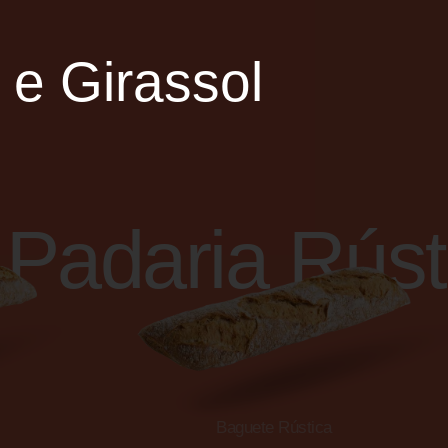
 e Girassol
Padaria Rúst
Baguete Rústica