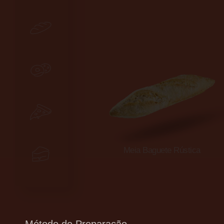
Padaria
Miniaturas
FoodService
Meia Baguete Rústica
Sobremesas