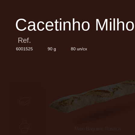
Cacetinho Milho
Ref.
6001525
90 g
80 un/cx
Panikes
Pastelaria
Maxi Baguete Rústica