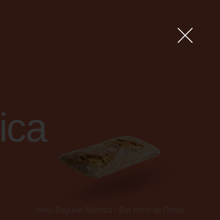
ica
Meia Baguete Rústica - Em forno de Pedra