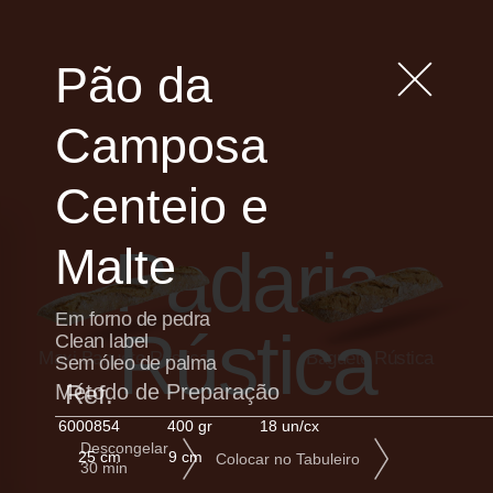
Pão da
Camposa
Centeio e
Padaria
Malte
Em forno de pedra
Rústica
Clean label
Maxi Baguete Rústica
Baguete Rústica
Sem óleo de palma
Método de Preparação
Ref.
6000854
400 gr
18 un/cx
Descongelar
25 cm
9 cm
Colocar no Tabuleiro
30 min