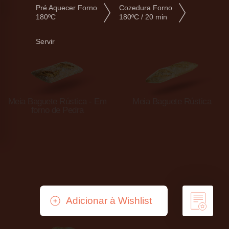
Pré Aquecer Forno
Cozedura Forno
180ºC
180ºC / 20 min
Servir
Meia Baguete Rústica - Em
Meia Baguete Rústica
forno de Pedra
Adicionar à Wishlist
Remover da Wishlist