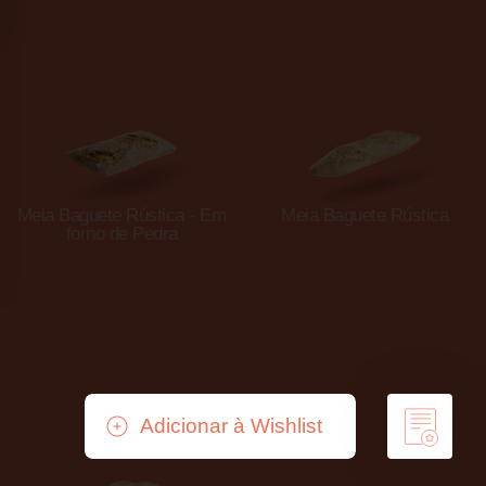
Meia Baguete Rústica - Em
Meia Baguete Rústica
forno de Pedra
Adicionar à Wishlist
Remover da Wishlist