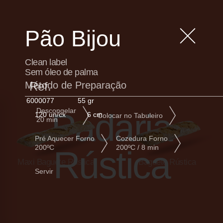
Pão Bijou
Clean label
Sem óleo de palma
Método de Preparação
Ref.
6000077
55 gr
Descongelar
Padaria
120 un/cx
6 cm
Colocar no Tabuleiro
20 min
Pré Aquecer Forno
Cozedura Forno
200ºC
200ºC / 8 min
Rústica
Maxi Baguete Rústica
Baguete Rústica
Servir